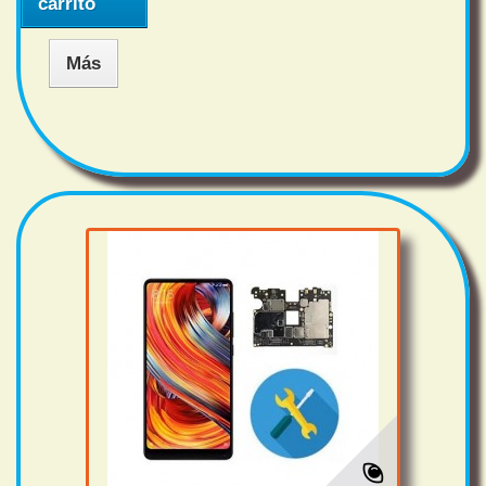
carrito
Más