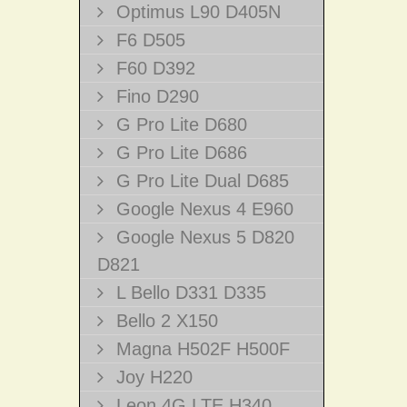
Optimus L90 D405N
F6 D505
F60 D392
Fino D290
G Pro Lite D680
G Pro Lite D686
G Pro Lite Dual D685
Google Nexus 4 E960
Google Nexus 5 D820
D821
L Bello D331 D335
Bello 2 X150
Magna H502F H500F
Joy H220
Leon 4G LTE H340