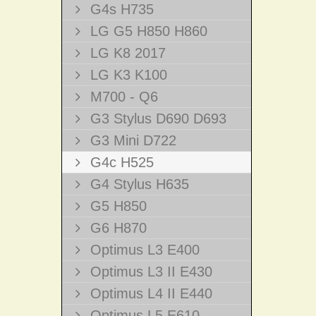
G4s H735
LG G5 H850 H860
LG K8 2017
LG K3 K100
M700 - Q6
G3 Stylus D690 D693
G3 Mini D722
G4c H525
G4 Stylus H635
G5 H850
G6 H870
Optimus L3 E400
Optimus L3 II E430
Optimus L4 II E440
Optimus L5 E610