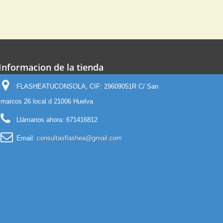
Informacion de la tienda
FLASHEATUCONSOLA, CIF: 29609051R C/ San
marcos 26 local d 21006 Huelva
Llámanos ahora:
671416812
Email:
consultasflashea@gmail.com