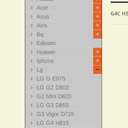
Acer
G4C H
Asus
Airis
Bq
Edioom
Huawei
Iphone
Lg
LG G E975
LG G2 D802
G2 Mini D620
LG G3 D855
G3 Vigor D725
LG G4 H815