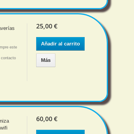
25,00 €
averías
Añadir al carrito
ompre este
 contacto
Más
60,00 €
niza
wifi