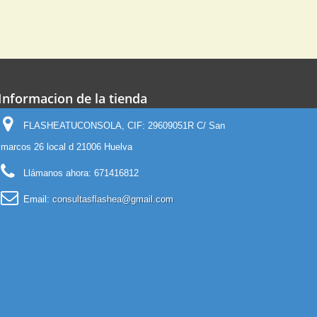
Informacion de la tienda
FLASHEATUCONSOLA, CIF: 29609051R C/ San
marcos 26 local d 21006 Huelva
Llámanos ahora:
671416812
Email:
consultasflashea@gmail.com