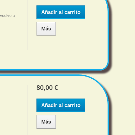
Añadir al carrito
 vuelve a
Más
80,00 €
Añadir al carrito
Más