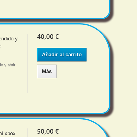
40,00 €
endido y
e
Añadir al carrito
o y abrir
Más
50,00 €
mi xbox