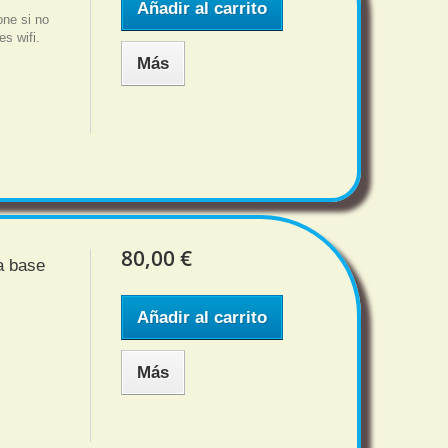
Añadir al carrito
one si no
s wifi.
Más
80,00 €
a base
Añadir al carrito
Más