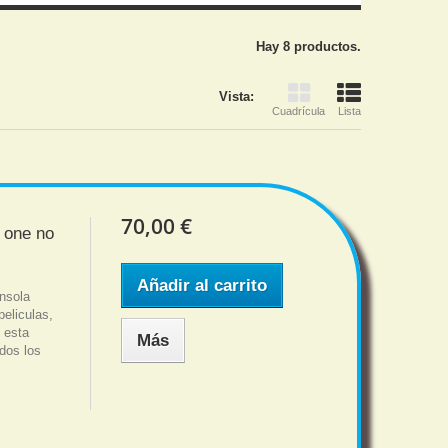
Hay 8 productos.
Vista:
Cuadrícula
Lista
70,00 €
 one no
Añadir al carrito
nsola
peliculas,
 esta
Más
idos los