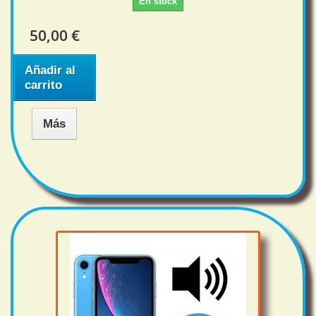
En stock
50,00 €
Añadir al
carrito
Más