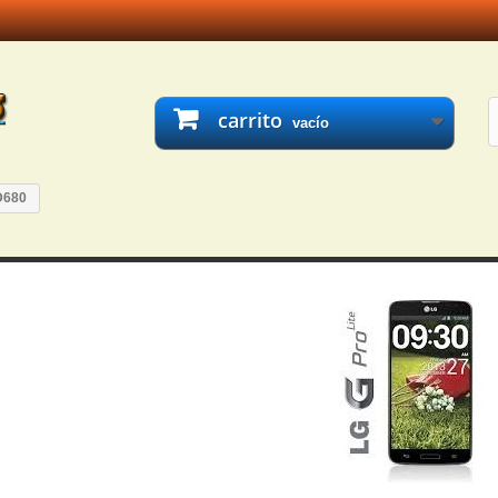
carrito
vacío
 D680