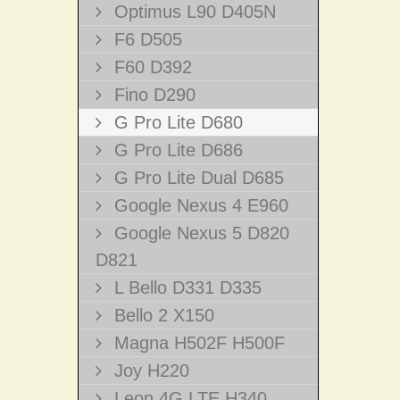
Optimus L90 D405N
F6 D505
F60 D392
Fino D290
G Pro Lite D680
G Pro Lite D686
G Pro Lite Dual D685
Google Nexus 4 E960
Google Nexus 5 D820
D821
L Bello D331 D335
Bello 2 X150
Magna H502F H500F
Joy H220
Leon 4G LTE H340