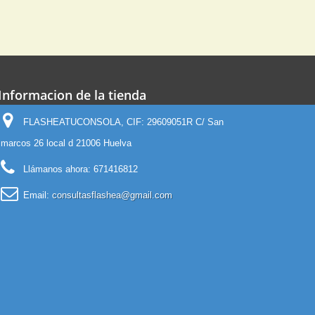
Informacion de la tienda
FLASHEATUCONSOLA, CIF: 29609051R C/ San
marcos 26 local d 21006 Huelva
Llámanos ahora:
671416812
Email:
consultasflashea@gmail.com