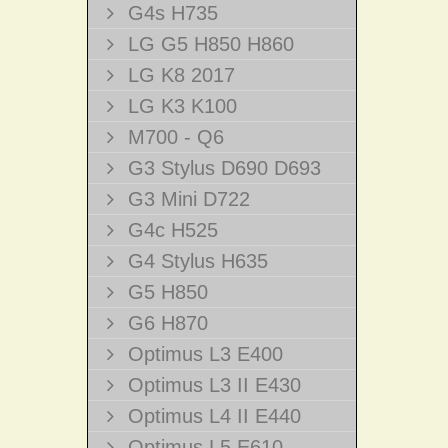
G4s H735
LG G5 H850 H860
LG K8 2017
LG K3 K100
M700 - Q6
G3 Stylus D690 D693
G3 Mini D722
G4c H525
G4 Stylus H635
G5 H850
G6 H870
Optimus L3 E400
Optimus L3 II E430
Optimus L4 II E440
Optimus L5 E610