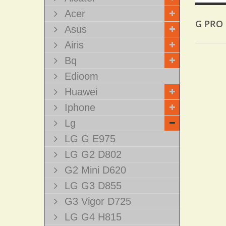
Acer
G PRO 
Asus
Airis
Bq
Edioom
Huawei
Iphone
Lg
LG G E975
LG G2 D802
G2 Mini D620
LG G3 D855
G3 Vigor D725
LG G4 H815