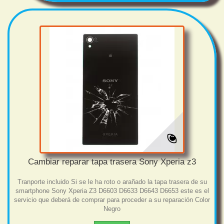
Cambiar reparar tapa trasera Sony Xperia z3
Tranporte incluido Si se le ha roto o arañado la tapa trasera de su
smartphone Sony Xperia Z3 D6603 D6633 D6643 D6653 este es el
servicio que deberá de comprar para proceder a su reparación Color
Negro