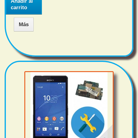
Añadir al
carrito
Más