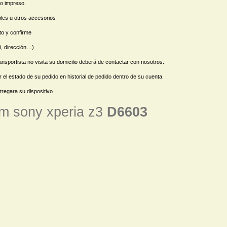
vo impreso.
les u otros accesorios
o y confirme
, dirección…)
sportista no visita su domicilio deberá de contactar con nosotros.
r el estado de su pedido en historial de pedido dentro de su cuenta.
regara su dispositivo.
sim sony xperia z3
D6603