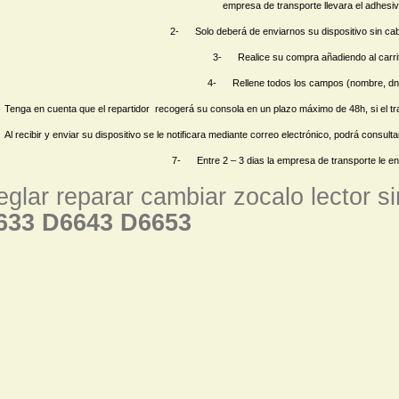
empresa de transporte llevara el adhesi
2- Solo deberá de enviarnos su dispositivo sin cab
3- Realice su compra añadiendo al carrit
4- Rellene todos los campos (nombre, dni
enga en cuenta que el repartidor recogerá su consola en un plazo máximo de 48h, si el tran
l recibir y enviar su
dispositivo
se le notificara mediante correo electrónico, podrá consulta
7- Entre 2 – 3 dias la empresa de transporte le ent
eglar reparar cambiar zocalo lector 
633 D6643 D6653