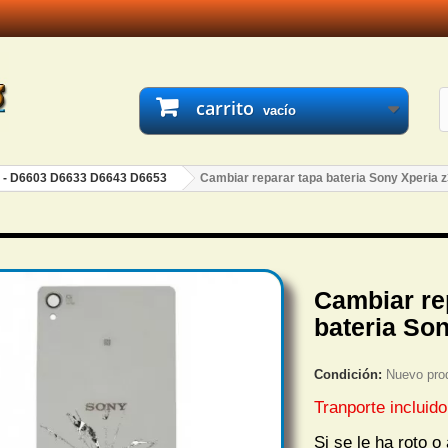
carrito
vacío
3 - D6603 D6633 D6643 D6653
Cambiar reparar tapa bateria Sony Xperia 
Cambiar re
bateria Son
Condición:
Nuevo pro
Tranporte incluido
Si se le ha roto o