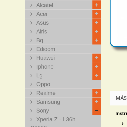
Alcatel
Acer
Asus
Airis
Bq
Edioom
Huawei
Iphone
Lg
Oppo
Realme
MÁS
Samsung
Sony
Instr
Xperia Z - L36h
1- 