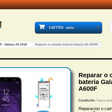
carrito
vacío
F - Galaxy A6 2018
Reparar o cambiar bateria Galaxy A6 A600F
Reparar o 
bateria Ga
A600F
Condición:
Nuevo pro
Reparacion o ca