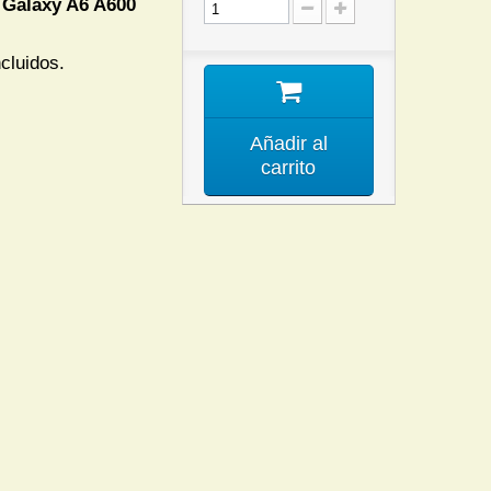
Galaxy A6 A600
ncluidos.
Añadir al
carrito