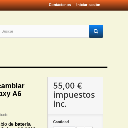
Contáctenos
Iniciar sesión
55,00 €
cambiar
impuestos
laxy A6
inc.
ducto
Cantidad
mbio de
bateria