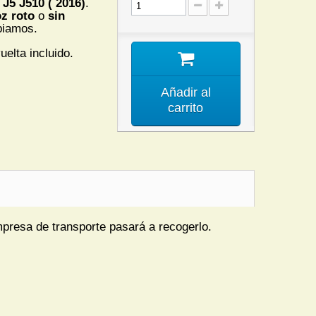
J5 J510 ( 2016)
.
oz roto
o
sin
biamos.
uelta incluido.
Añadir al
carrito
mpresa de transporte pasará a recogerlo.