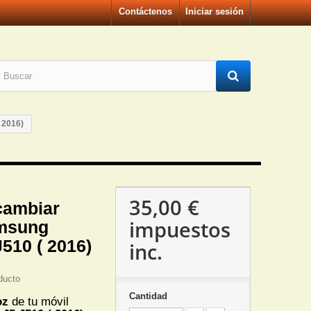
Contáctenos
Iniciar sesión
 2016)
35,00 €
cambiar
impuestos
amsung
510 ( 2016)
inc.
ducto
Cantidad
oz
de tu móvil