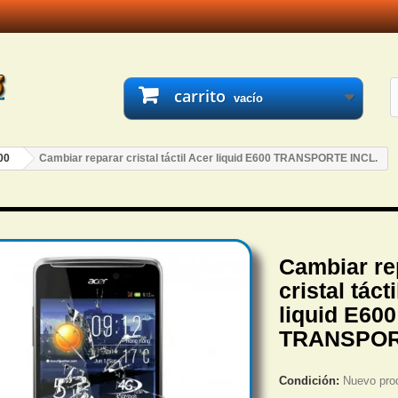
carrito
vacío
00
Cambiar reparar cristal táctil Acer liquid E600 TRANSPORTE INCL.
Cambiar re
cristal táct
liquid E600
TRANSPOR
Condición:
Nuevo pro