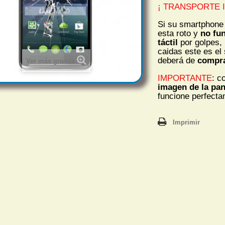
¡ TRANSPORTE I
Si su smartphon
esta roto y
no fu
táctil
por golpes, 
caidas este es el 
deberá de
compr
Ver más grande
IMPORTANTE
: c
imagen de la pan
funcione perfecta
Imprimir