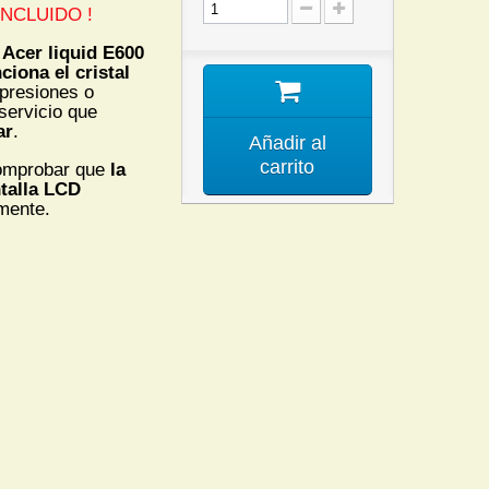
NCLUIDO !
e
Acer liquid E600
nciona
el cristal
presiones o
servicio que
ar
.
Añadir al
carrito
omprobar que
la
talla LCD
mente.