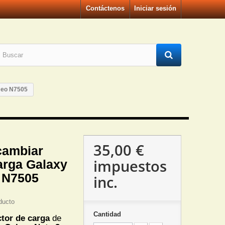
Contáctenos
Iniciar sesión
Neo N7505
35,00 €
cambiar
impuestos
arga Galaxy
 N7505
inc.
ducto
Cantidad
tor de carga
de