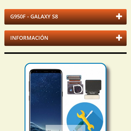
G950F - GALAXY S8
INFORMACIÓN