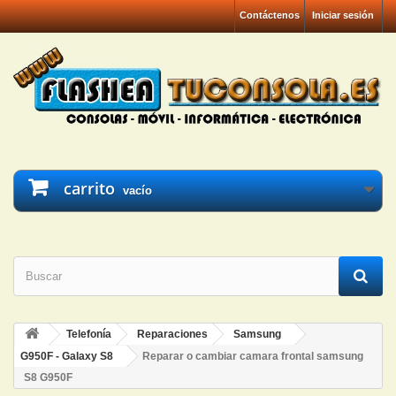
Contáctenos
Iniciar sesión
carrito
vacío
Telefonía
Reparaciones
Samsung
G950F - Galaxy S8
Reparar o cambiar camara frontal samsung
S8 G950F