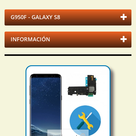
G950F - GALAXY S8
INFORMACIÓN