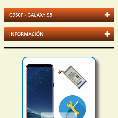
G950F - GALAXY S8
INFORMACIÓN