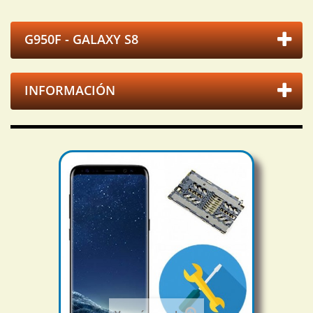
G950F - GALAXY S8
INFORMACIÓN