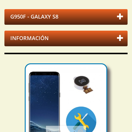
G950F - GALAXY S8
INFORMACIÓN