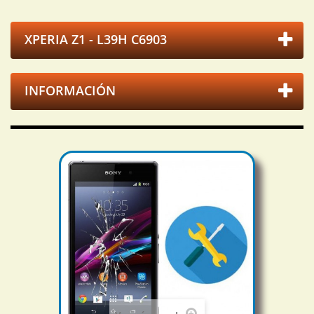
XPERIA Z1 - L39H C6903
INFORMACIÓN