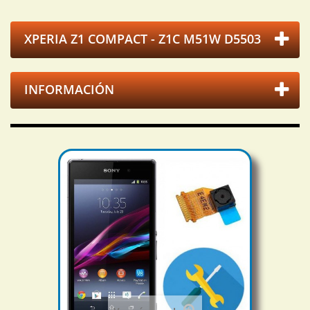
XPERIA Z1 COMPACT - Z1C M51W D5503
INFORMACIÓN