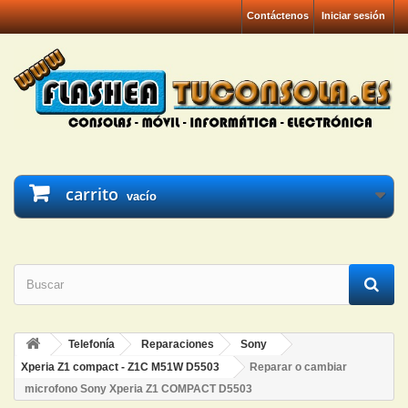
Contáctenos
Iniciar sesión
carrito
vacío
Telefonía
Reparaciones
Sony
Xperia Z1 compact - Z1C M51W D5503
Reparar o cambiar
microfono Sony Xperia Z1 COMPACT D5503