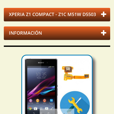
XPERIA Z1 COMPACT - Z1C M51W D5503
INFORMACIÓN