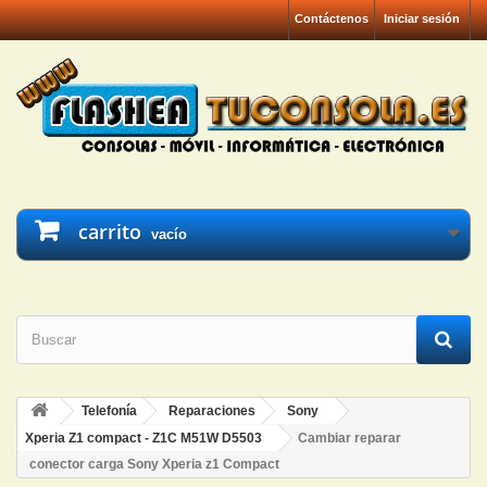
Contáctenos
Iniciar sesión
carrito
vacío
Telefonía
Reparaciones
Sony
Xperia Z1 compact - Z1C M51W D5503
Cambiar reparar
conector carga Sony Xperia z1 Compact