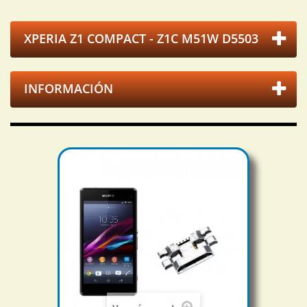
XPERIA Z1 COMPACT - Z1C M51W D5503
INFORMACIÓN