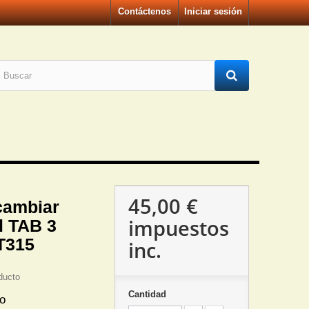
Contáctenos
Iniciar sesión
45,00 €
cambiar
impuestos
il TAB 3
T315
inc.
ducto
Cantidad
do