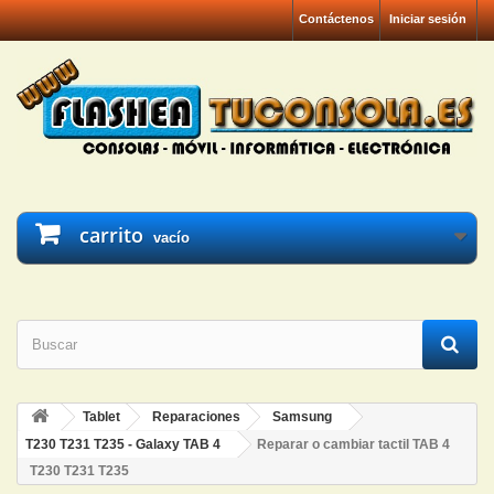
Contáctenos
Iniciar sesión
carrito
vacío
Tablet
Reparaciones
Samsung
T230 T231 T235 - Galaxy TAB 4
Reparar o cambiar tactil TAB 4
T230 T231 T235