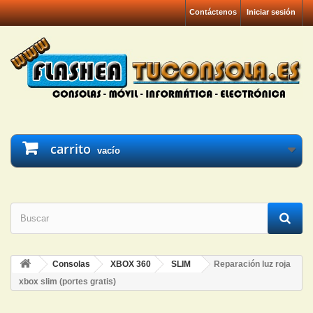
Contáctenos
Iniciar sesión
carrito
vacío
Consolas
XBOX 360
SLIM
Reparación luz roja
xbox slim (portes gratis)