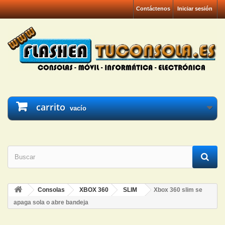
Contáctenos
Iniciar sesión
carrito
vacío
Consolas
XBOX 360
SLIM
Xbox 360 slim se
apaga sola o abre bandeja