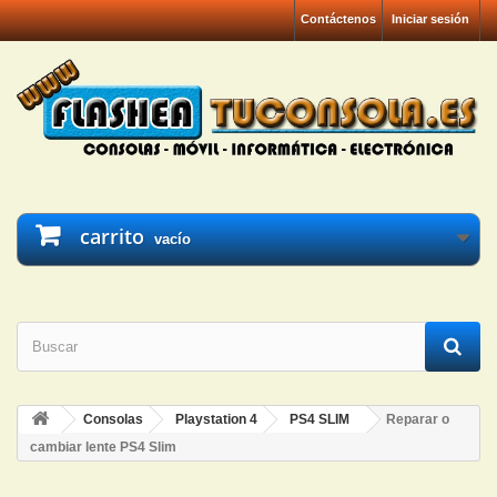
Contáctenos
Iniciar sesión
carrito
vacío
Consolas
Playstation 4
PS4 SLIM
Reparar o
cambiar lente PS4 Slim