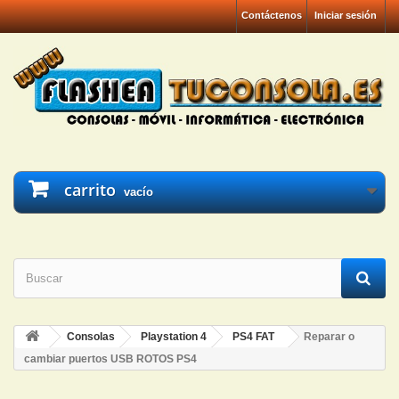
Contáctenos
Iniciar sesión
carrito
vacío
Consolas
Playstation 4
PS4 FAT
Reparar o
cambiar puertos USB ROTOS PS4