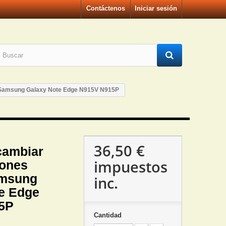
Contáctenos
Iniciar sesión
n Samsung Galaxy Note Edge N915V N915P
36,50 €
cambiar
impuestos
tones
amsung
inc.
e Edge
5P
Cantidad