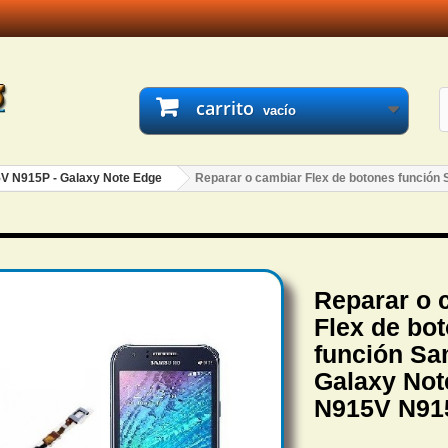
carrito
vacío
V N915P - Galaxy Note Edge
Reparar o cambiar Flex de botones funció
Reparar o 
Flex de bo
función S
Galaxy Not
N915V N91