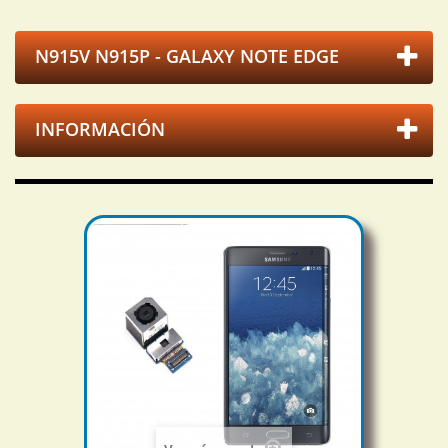
N915V N915P - GALAXY NOTE EDGE
INFORMACIÓN