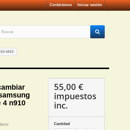
Contáctenos
Iniciar sesión
910 n915
55,00 €
cambiar
impuestos
 samsung
e 4 n910
inc.
Cantidad
ducto