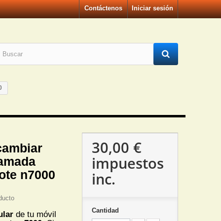
Contáctenos
Iniciar sesión
0
30,00 €
cambiar
impuestos
lamada
ote n7000
inc.
ducto
Cantidad
ular
de tu móvil