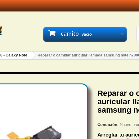
carrito
vacío
0 - Galaxy Note
Reparar o cambiar auricular llamada samsung note n700
Reparar o 
auricular l
samsung n
Condición:
Nuevo pro
Arreglar
tu
auric