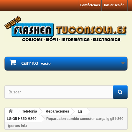
Contáctenos
Iniciar sesión
carrito
vacío
Telefonía
Reparaciones
Lg
LG G5 H850 H860
Reparacion cambio conector carga lg g5 h860
(portes inl.)