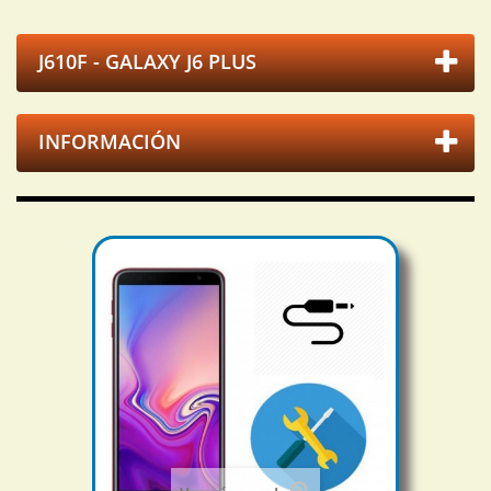
J610F - GALAXY J6 PLUS
INFORMACIÓN