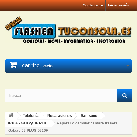
Contáctenos
Iniciar sesión
carrito
vacío
Telefonía
Reparaciones
Samsung
J610F - Galaxy J6 Plus
Reparar o cambiar camara trasera
Galaxy J6 PLUS J610F