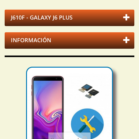
J610F - GALAXY J6 PLUS
INFORMACIÓN