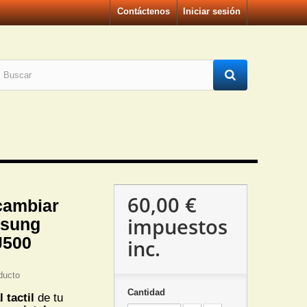
Contáctenos
Iniciar sesión
60,00 €
cambiar
impuestos
msung
J500
inc.
ducto
Cantidad
l tactil
de tu