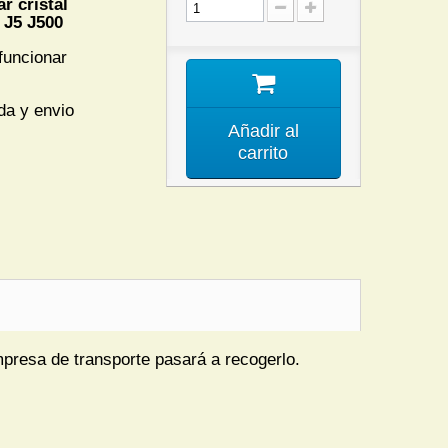
r cristal
 J5 J500
funcionar
da y envio
Añadir al
carrito
mpresa de transporte pasará a recogerlo.