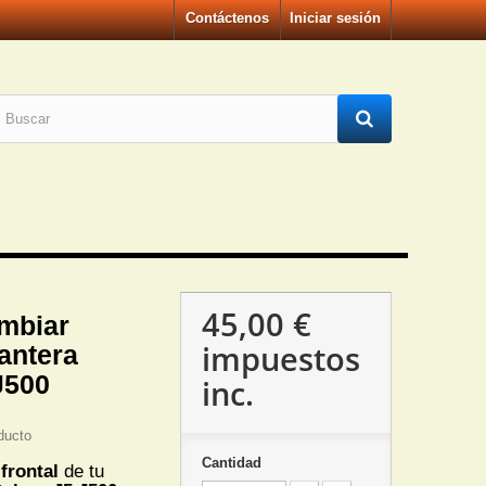
Contáctenos
Iniciar sesión
45,00 €
mbiar
impuestos
antera
J500
inc.
ducto
Cantidad
frontal
de tu