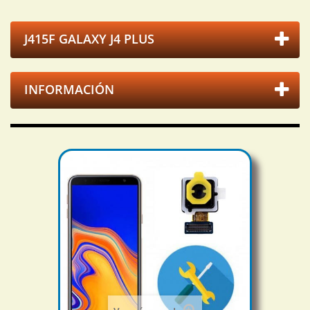
J415F GALAXY J4 PLUS
INFORMACIÓN