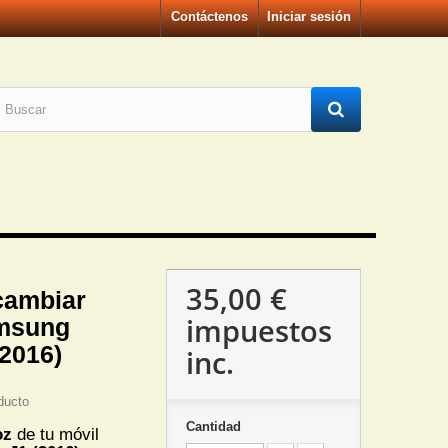
Contáctenos
Iniciar sesión
35,00 €
cambiar
impuestos
amsung
(2016)
inc.
ducto
Cantidad
oz
de tu móvil