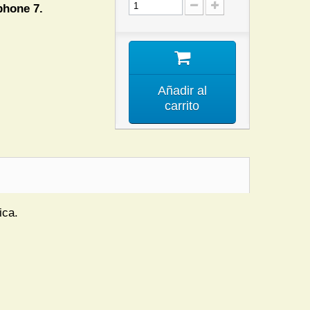
phone 7.
Añadir al
carrito
ica.