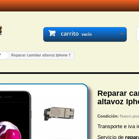
carrito
vacío
7
Reparar cambiar altavoz Iphone 7
Reparar ca
altavoz Iph
Condición:
Nuevo pro
Transporte e iva i
Servicio de
repar