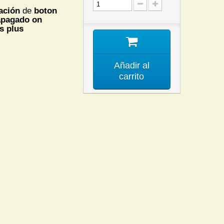
ación
de
boton
apagado on
6s plus
Añadir al
carrito