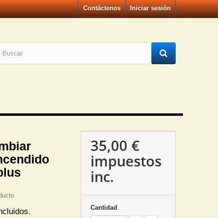
Contáctenos
Iniciar sesión
35,00 €
mbiar
impuestos
ncendido
plus
inc.
ducto
Cantidad
ncluidos.