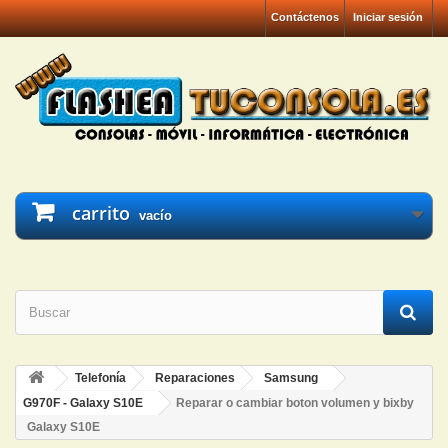
Contáctenos
Iniciar sesión
carrito
vacío
Telefonía
Reparaciones
Samsung
G970F - Galaxy S10E
Reparar o cambiar boton volumen y bixby
Galaxy S10E