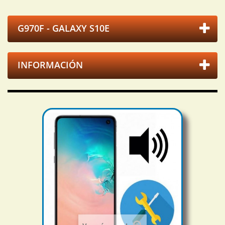
G970F - GALAXY S10E
INFORMACIÓN