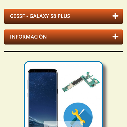
G955F - GALAXY S8 PLUS
INFORMACIÓN