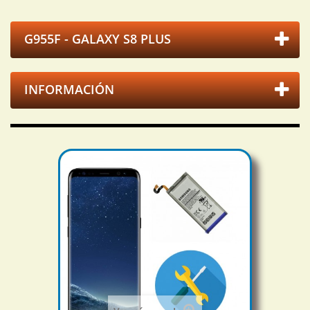
G955F - GALAXY S8 PLUS
INFORMACIÓN