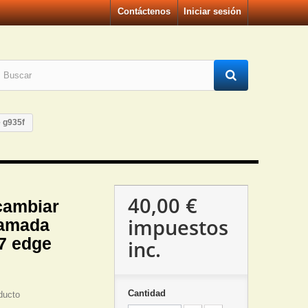
Contáctenos
Iniciar sesión
 g935f
40,00 €
cambiar
impuestos
lamada
7 edge
inc.
Cantidad
ducto