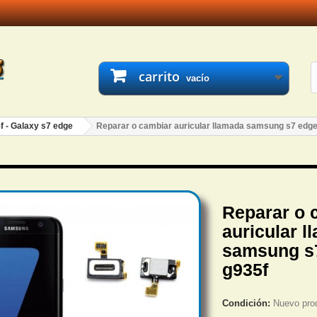
carrito
vacío
f - Galaxy s7 edge
Reparar o cambiar auricular llamada samsung s7 edge
Reparar o 
auricular l
samsung s
g935f
Condición:
Nuevo pro