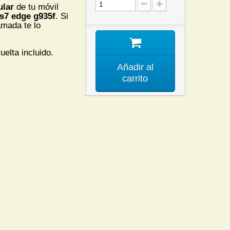
ular
de tu móvil
s7 edge g935f
. Si
amada te lo
uelta incluido.
Añadir al
carrito