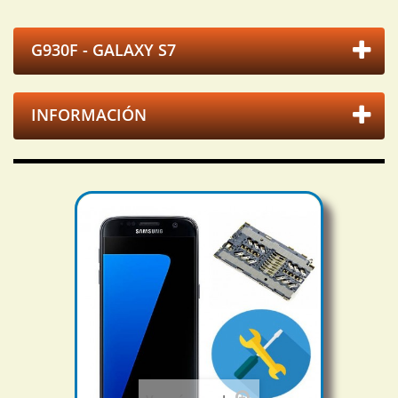
G930F - GALAXY S7
INFORMACIÓN