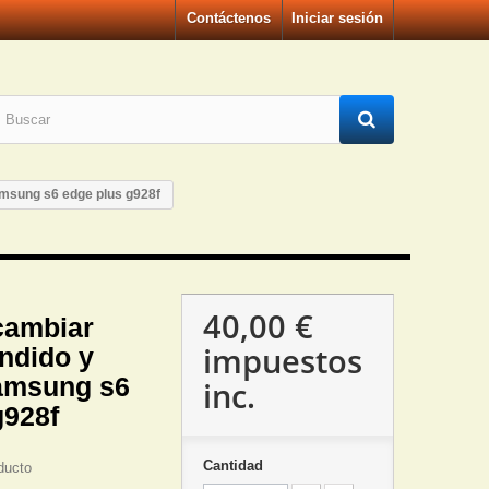
Contáctenos
Iniciar sesión
msung s6 edge plus g928f
40,00 €
cambiar
impuestos
ndido y
amsung s6
inc.
g928f
Cantidad
ducto