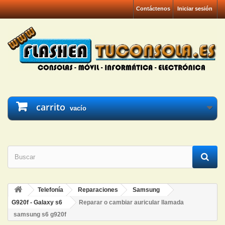
Contáctenos
Iniciar sesión
carrito
vacío
Telefonía
Reparaciones
Samsung
G920f - Galaxy s6
Reparar o cambiar auricular llamada
samsung s6 g920f