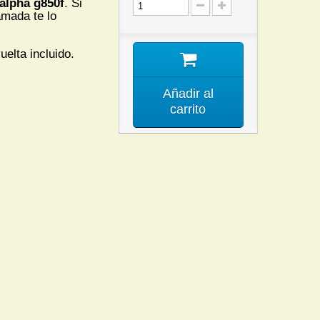
alpha g850f
. Si
amada te lo
uelta incluido.
Añadir al
carrito