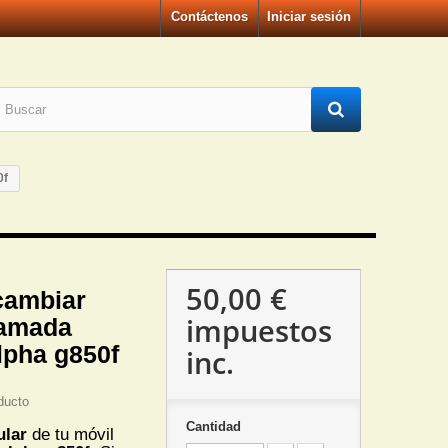
Contáctenos
Iniciar sesión
0f
50,00 €
cambiar
impuestos
lamada
pha g850f
inc.
ducto
Cantidad
ular
de tu móvil