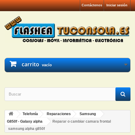
Contáctenos
Iniciar sesión
carrito
vacío
Telefonía
Reparaciones
Samsung
G850f - Galaxy alpha
Reparar o cambiar camara frontal
samsung alpha g850f