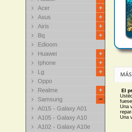
Acer
Asus
Airis
Bq
Edioom
Huawei
Iphone
Lg
MÁS
Oppo
Realme
El p
Ustéd
Samsung
fuese
Una v
A015 - Galaxy A01
repar
A105 - Galaxy A10
Una v
A102 - Galaxy A10e