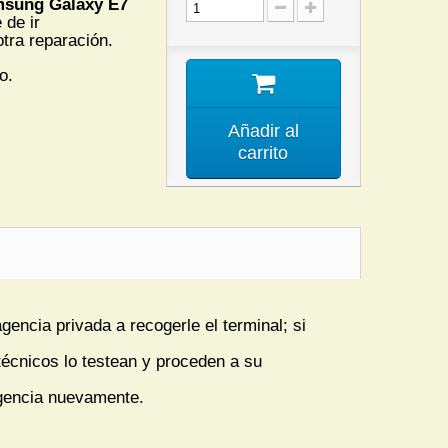
sung Galaxy E7
 de ir
tra reparación.
o.
Añadir al
carrito
encia privada a recogerle el terminal; si
técnicos lo testean y proceden a su
agencia nuevamente.