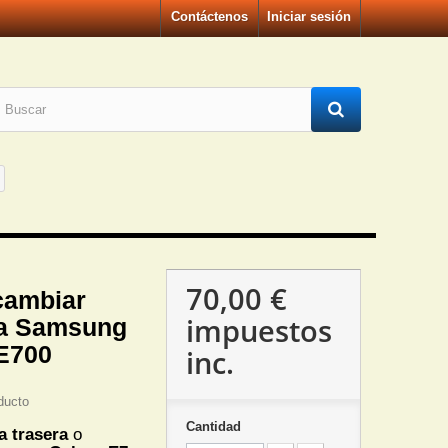
Contáctenos
Iniciar sesión
70,00 €
cambiar
impuestos
ra Samsung
E700
inc.
ducto
Cantidad
a trasera
o